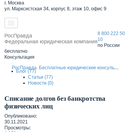
г. Москва
ул. Марксистская 34, корпус 8, этаж 10, офис 9
Toggle
navigation
8 800 222 50
Рос
Правда
10
Федеральная юридическая компания
по России
бесплатно
Консультация
РосПравда. Бесплатные юридические консультации с ТОПовыми экспертами РФ
Блог
(77)
Статьи
(77)
Новости
(0)
Списание долгов без банкротства
физических лиц
Опубликовано:
30.11.2021
Просмотры: