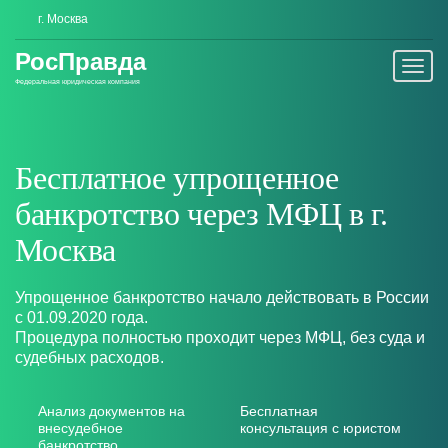
г. Москва
Рос
Правда
Togg
Федеральная юридическая компания
navi
Бесплатное упрощенное
банкротство через МФЦ
в г.
Москва
Упрощенное банкротство начало действовать в России
с 01.09.2020 года.
Процедура полностью проходит через МФЦ, без суда и
судебных расходов.
Анализ документов на
Бесплатная
внесудебное
консультация с юристом
банкротство