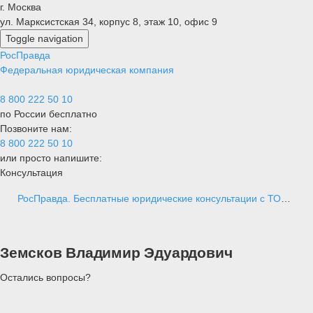
г. Москва
ул. Марксистская 34, корпус 8, этаж 10, офис 9
Toggle navigation
Рос
Правда
Федеральная юридическая компания
8 800 222 50 10
Все
О
по России бесплатно
услуги
компании
Позвоните нам:
Отзывы
8 800 222 50 10
Блог
или просто напишите:
Контакты
Консультация
РосПравда. Бесплатные юридические консультации с ТОПовыми экспертами РФ
Земсков Владимир Эдуардович
Остались вопросы?